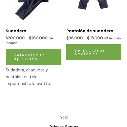
Las
La
opciones
op
se
se
pueden
pu
Sudadera
Pantalón de sudadera
elegir
ele
$
200,000
–
$
260,000
$
96,000
–
$
118,000
IVA
IVA incluido
en
en
incluido
la
la
Seleccionar
opciones
página
pá
Seleccionar
opciones
de
de
producto
pr
Sudadera, chaqueta y
pantalón en tela
impermeable lafayette.
Inicio
Quienes Somos