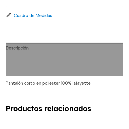
Cuadro de Medidas
Descripción
Información adicional
Valoraciones (0)
Pantalón corto en poliester 100% lafayette
Productos relacionados
Este
Es
producto
pr