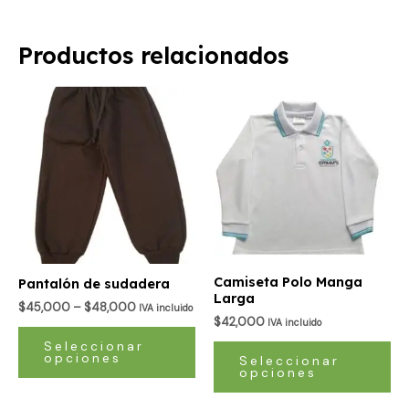
Productos relacionados
Este
Es
producto
pr
tiene
ti
múltiples
múl
variantes.
var
Las
La
opciones
op
se
se
pueden
pu
Camiseta Polo Manga
Pantalón de sudadera
elegir
ele
Larga
$
45,000
–
$
48,000
IVA incluido
en
en
$
42,000
IVA incluido
la
la
Seleccionar
opciones
página
pá
Seleccionar
opciones
de
de
producto
pr