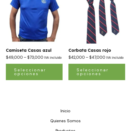
tiene
ti
múltiples
múl
variantes.
var
Las
La
opciones
op
se
se
pueden
pu
Camiseta Casas azul
Corbata Casas rojo
elegir
ele
$
49,000
–
$
73,000
$
42,000
–
$
47,000
IVA incluido
IVA incluido
en
en
la
la
Seleccionar
Seleccionar
opciones
opciones
página
pá
de
de
producto
pr
Inicio
Quienes Somos
Productos