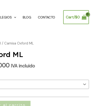
Cart/
$
0
OLEGIOS
BLOG
CONTACTO
l
/ Camisa Oxford ML
ord ML
,000
IVA incluido
 al carrito