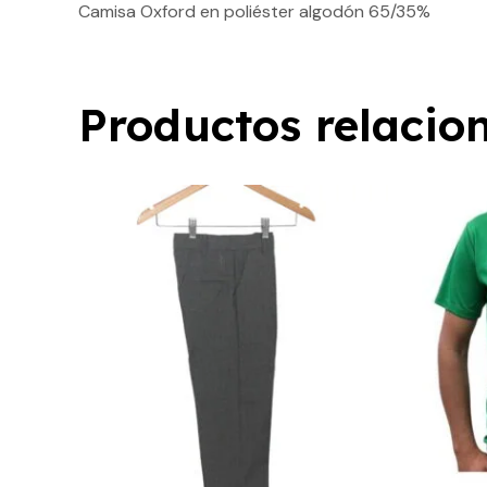
Camisa Oxford en poliéster algodón 65/35%
Productos relacio
Este
producto
tiene
múltiples
variantes.
Las
opciones
se
pueden
elegir