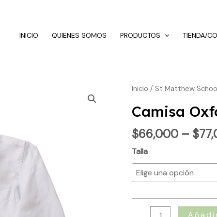
INICIO
QUIENES SOMOS
PRODUCTOS
TIENDA/C
Camisa
Inicio
/
St Matthew Schoo
Oxford
Camisa Oxf
ML
cantidad
$
66,000
–
$
77
Talla
Añadir